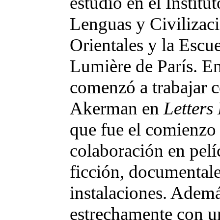
estudió en el Institu
Lenguas y Civilizac
Orientales y la Escu
Lumière de París. E
comenzó a trabajar 
Akerman en
Letter
que fue el comienzo
colaboración en pelí
ficción, documentale
instalaciones. Ademá
estrechamente con u