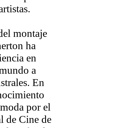
rtistas.
del montaje
herton ha
iencia en
l mundo a
strales. En
onocimiento
omoda por el
al de Cine de