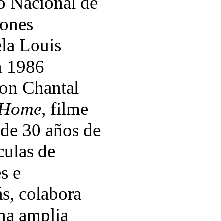
to Nacional de
iones
ela Louis
n 1986
con Chantal
s Home
, filme
 de 30 años de
culas de
s e
s, colabora
na amplia