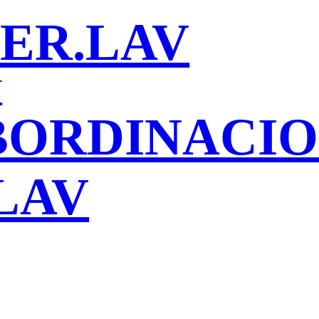
ER.LAV
V
BORDINACI
LAV