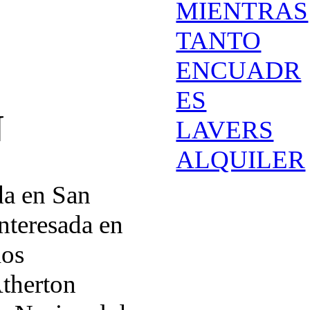
MIENTRAS
TANTO
ENCUADR
ES
N
LAVERS
ALQUILER
da en San
nteresada en
los
Atherton